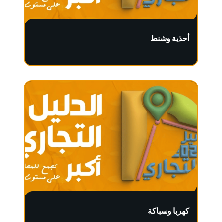
أحذية وشنط
كهربا وسباكة