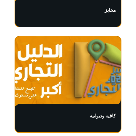
مخابز
كافيه وديوانية