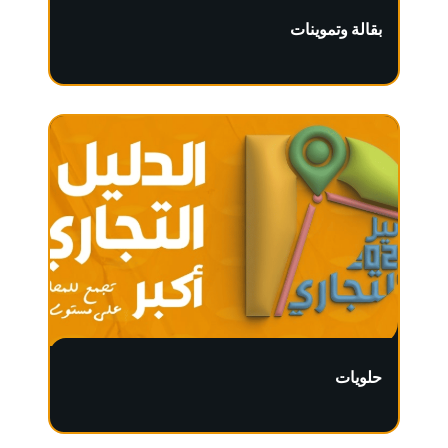
بقالة وتموينات
حلويات