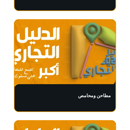
مطاحن ومحامص