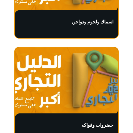
اسماك ولحوم ودواجن
خضروات وفواكه